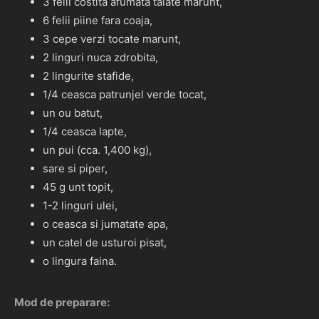
3 felii costita afumata taiate marunt,
6 felii piine fara coaja,
3 cepe verzi tocate marunt,
2 linguri nuca zdrobita,
2 lingurite stafide,
1/4 ceasca patrunjel verde tocat,
un ou batut,
1/4 ceasca lapte,
un pui (cca. 1,400 kg),
sare si piper,
45 g unt topit,
1-2 linguri ulei,
o ceasca si jumatate apa,
un catel de usturoi pisat,
o lingura faina.
Mod de preparare: