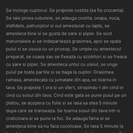
Se incinge cuptorul. Se prajeste costita (sa fie crocanta).
Se taie pinea cubulete, se adauga costita, ceapa, nuca,
stafidele, patrunjelul si oul amestecat cu lapte, se
amesteca bine si se gusta de sare si piper. Se scot
maruntaiele si se indeparteaza grasimea, apoi se spala
puiul si se usuca cu un prosop. Se umple cu amestecul
preparat, se coase sau se fixeaza cu scobitori si se freaca
cu sare si piper. Se amesteca untul cu uleiul, se unge
puiul pe toate partile si se baga la cuptor. Grasimea
ramasa, amestecata cu jumatate din apa, se toarna in
tava. Se prajeste 1 ora si un sfert, stropindu-l din cind in
cind cu sosul din tava. Cind este gata se pune puiul pe un
platou, se acopera cu folie si se lasa sa stea 5 minute
dupa care se transeaza. Se toarna sosul din tava intr-o
craticioara si se pune la foc. Se adauga faina si se
amesteca bine sa nu faca cocoloase. Se lasa 5 minute la