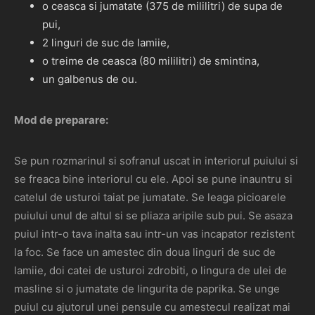
o ceasca si jumatate (375 de mililitri) de supa de
pui,
2 linguri de suc de lamiie,
o treime de ceasca (80 mililitri) de smintina,
un galbenus de ou.
Mod de preparare:
Se pun rozmarinul si sofranul uscat in interiorul puiului si
se freaca bine interiorul cu ele. Apoi se pune inauntru si
catelul de usturoi taiat pe jumatate. Se leaga picioarele
puiului unul de altul si se pliaza aripile sub pui. Se asaza
puiul intr-o tava inalta sau intr-un vas incapator rezistent
la foc. Se face un amestec din doua linguri de suc de
lamiie, doi catei de usturoi zdrobiti, o lingura de ulei de
masline si o jumatate de lingurita de paprika. Se unge
puiul cu ajutorul unei pensule cu amestecul realizat mai