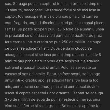
sus. Se baga puiul in cuptorul incins in prealabil timp de
10 minute, neacoperit. Se reduce focul si se mai lasa la
cuptor, tot neacoperit, inca o ora sau pina cind carnea
este frageda, ungind din cind in cind puiul cu sosul picant
ramas. Se poate acoperi puiul cu o folie de aluminiu unsa
in prealabil cu ulei daca vi se pare ca se poate arde prea
tare carnea. Intr-o cratita se pun 250 de mililitri de supa
de pui si se aduce la fiert. Dupa ce da in clocot, se
adauga cuscusul si se lasa pe foc timp de aproximativ 5
minute sau pana cind lichidul este absorbit. Se adauga
sofranul proaspat tocat si untul. Puiul se serveste cu
cuscus si sos de lamiie. Pentru a face sosul, se incinge
untul intr-o cratita, apoi se adauga faina. Se lasa la foc
mic, amestecind continuu, pina cind amestecul devine
uscat si capata aspectul unor graunte. Treptat se adauga
375 de mililitri de supa de pui, amestecind mereu, pina
cind sosul fierbe si s-a ingrosat. Se mai lasa apoi pe foc