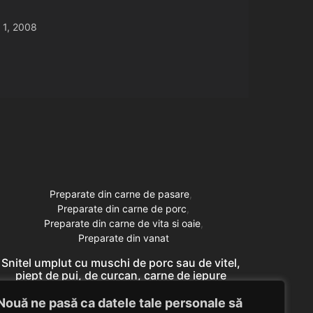
 1, 2008
Preparate din carne de pasare
Preparate din carne de porc
Preparate din carne de vita si oaie
Preparate din vanat
Snitel umplut cu muschi de porc sau de vitel,
Snitel
piept de pui, de curcan, carne de iepure
pie
domestic, miel (pulpa)
Nouă ne pasă ca datele tale personale să
Eduard Nedelcu
April 30, 2014