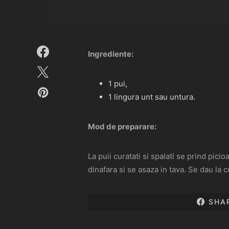
Ingrediente:
1 pui,
1 lingura unt sau untura.
Mod de preparare:
La puii curatati si spalati se prind pic
dinafara si se asaza in tava. Se dau la cu
SHA