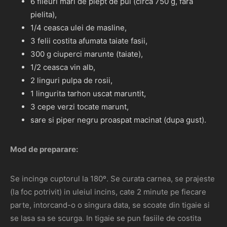
6 fileuri mari de piept de pui (circa 750 g, fara
pielita),
1/4 ceasca ulei de masline,
3 felii costita afumata taiate fasii,
300 g ciuperci marunte (taiate),
1/2 ceasca vin alb,
2 linguri pulpa de rosii,
1 lingurita tarhon uscat maruntit,
3 cepe verzi tocate marunt,
sare si piper negru proaspat macinat (dupa gust).
Mod de preparare:
Se incinge cuptorul la 180º. Se curata carnea, se prajeste
(la foc potrivit) in uleiul incins, cate 2 minute pe fiecare
parte, intorcand-o o singura data, se scoate din tigaie si
se lasa sa se scurga. In tigaie se pun fasiile de costita