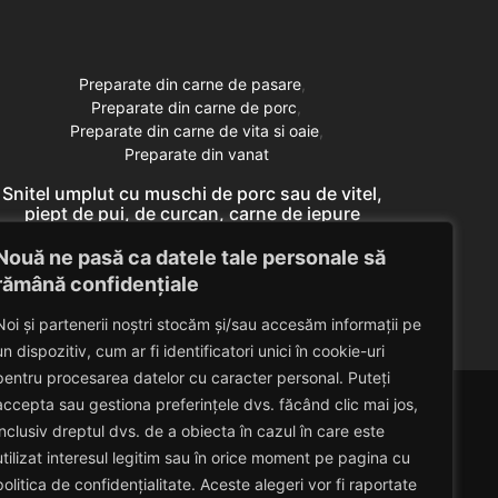
Preparate din carne de pasare
Preparate din carne de porc
Preparate din carne de vita si oaie
Preparate din vanat
Snitel umplut cu muschi de porc sau de vitel,
Snitel
piept de pui, de curcan, carne de iepure
pie
domestic, miel (pulpa)
Nouă ne pasă ca datele tale personale să
Eduard Nedelcu
April 30, 2014
rămână confidențiale
Noi și partenerii noștri stocăm și/sau accesăm informații pe
un dispozitiv, cum ar fi identificatori unici în cookie-uri
pentru procesarea datelor cu caracter personal. Puteți
accepta sau gestiona preferințele dvs. făcând clic mai jos,
inclusiv dreptul dvs. de a obiecta în cazul în care este
utilizat interesul legitim sau în orice moment pe pagina cu
politica de confidențialitate. Aceste alegeri vor fi raportate