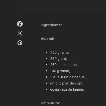
Ingrediente:
Aluatul:
750 g faina,
250 g unt,
250 ml smintina,
100 g zahar,
2 oua si un galbenus,
un plic praf de copt,
coaja rasa de lamiie.
Umplutura: