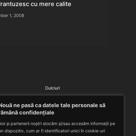
 frantuzesc cu mere calite
ber 1, 2008
Dulciuri
Salata de pepene galben
Nouă ne pasă ca datele tale personale să
Eduard Nedelcu
July 9, 2014
rămână confidențiale
Noi și partenerii noștri stocăm și/sau accesăm informații pe
un dispozitiv, cum ar fi identificatori unici în cookie-uri