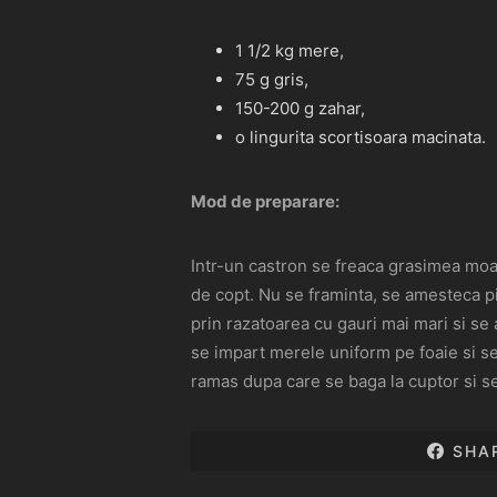
1 1/2 kg mere,
75 g gris,
150-200 g zahar,
o lingurita scortisoara macinata.
Mod de preparare:
Intr-un castron se freaca grasimea moal
de copt. Nu se framinta, se amesteca pi
prin razatoarea cu gauri mai mari si se 
se impart merele uniform pe foaie si se
ramas dupa care se baga la cuptor si s
SHA