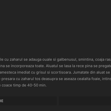
e cu zaharul se adauga ouale si galbenusul, smintina, coaja rasa
na se incorporeaza toate. Aluatul se lasa la rece pina se prega
amesteca imediat cu grisul si scortisoara. Jumatate din aluat se 
 presara cu zaharul tos deasupra se aseaza cealalta foaie, intins
e coace timp de 40-50 min.
RE