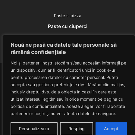
Paste si pizza
Paste cu ciuperci
Eduard Nedelcu
March 27, 2014
Nouă ne pasă ca datele tale personale să
rămână confidențiale
Noi și partenerii noștri stocăm și/sau accesăm informații pe
un dispozitiv, cum ar fi identificatori unici în cookie-uri
pentru procesarea datelor cu caracter personal. Puteți
accepta sau gestiona preferințele dvs. făcând clic mai jos,
inclusiv dreptul dvs. de a obiecta în cazul în care este
utilizat interesul legitim sau în orice moment pe pagina cu
politica de confidențialitate. Aceste alegeri vor fi raportate
HAVANACAFE
partenerilor noștri și nu vor afecta datele de navigare.
Un Blog Despre Relaxare!
Personalizeaza
Resping
Accept