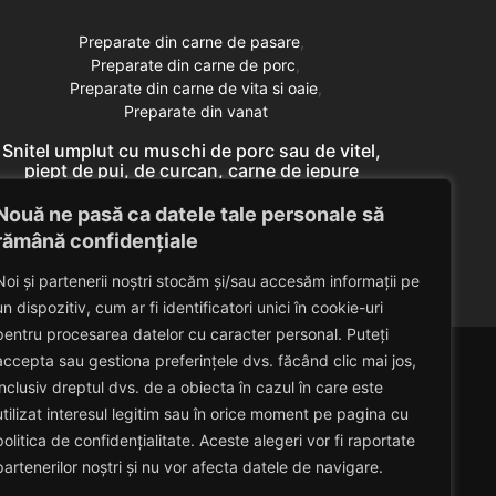
Preparate din carne de pasare
Preparate din carne de porc
Preparate din carne de vita si oaie
Preparate din vanat
Snitel umplut cu muschi de porc sau de vitel,
Snitel
piept de pui, de curcan, carne de iepure
pie
domestic, miel (pulpa)
Nouă ne pasă ca datele tale personale să
Eduard Nedelcu
April 30, 2014
rămână confidențiale
Noi și partenerii noștri stocăm și/sau accesăm informații pe
un dispozitiv, cum ar fi identificatori unici în cookie-uri
pentru procesarea datelor cu caracter personal. Puteți
accepta sau gestiona preferințele dvs. făcând clic mai jos,
inclusiv dreptul dvs. de a obiecta în cazul în care este
utilizat interesul legitim sau în orice moment pe pagina cu
politica de confidențialitate. Aceste alegeri vor fi raportate
partenerilor noștri și nu vor afecta datele de navigare.