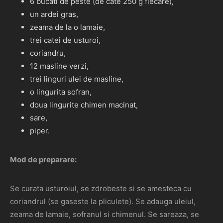
6 bucati de peste (de cate 250 g fiecare),
un ardei gras,
zeama de la o lamaie,
trei catei de usturoi,
coriandru,
12 masline verzi,
trei linguri ulei de masline,
o lingurita sofran,
doua lingurite chimen macinat,
sare,
piper.
Mod de preparare:
Se curata usturoiul, se zdrobeste si se amesteca cu
coriandrul (se gaseste la pliculete). Se adauga uleiul,
zeama de lamaie, sofranul si chimenul. Se sareaza, se