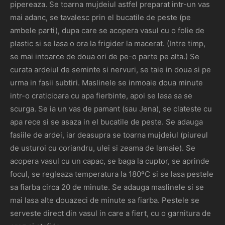
pipereaza. Se toarna mujdeiul astfel preparat intr-un vas
mai adanc, se tavalesc prin el bucatile de peste (pe
ambele parti), dupa care se acopera vasul cu o folie de
plastic si se lasa o ora la frigider la macerat. (Intre timp,
se mai intoarce de doua ori de pe-o parte pe alta.) Se
curata ardeiul de seminte si nervuri, se taie in doua si pe
urma in fasii subtiri. Maslinele se inmoaie doua minute
intr-o craticioara cu apa fierbinte, apoi se lasa sa se
scurga. Se ia un vas de pamant (sau Jena), se clateste cu
apa rece si se asaza in el bucatile de peste. Se adauga
fasiile de ardei, iar deasupra se toarna mujdeiul (piureul
de usturoi cu coriandru, ulei si zeama de lamaie). Se
acopera vasul cu un capac, se baga la cuptor, se aprinde
focul, se regleaza temperatura la 180ºC si se lasa pestele
sa fiarba circa 20 de minute. Se adauga maslinele si se
mai lasa alte douazeci de minute sa fiarba. Pestele se
serveste direct din vasul in care a fiert, cu o garnitura de