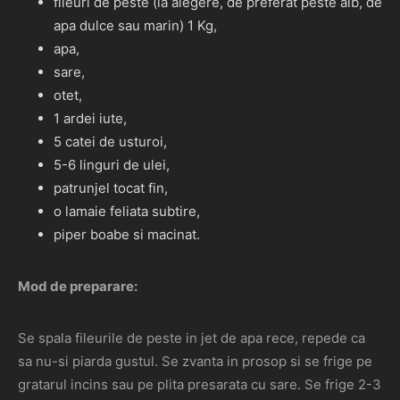
fileuri de peste (la alegere, de preferat peste alb, de
apa dulce sau marin) 1 Kg,
apa,
sare,
otet,
1 ardei iute,
5 catei de usturoi,
5-6 linguri de ulei,
patrunjel tocat fin,
o lamaie feliata subtire,
piper boabe si macinat.
Mod de preparare:
Se spala fileurile de peste in jet de apa rece, repede ca
sa nu-si piarda gustul. Se zvanta in prosop si se frige pe
gratarul incins sau pe plita presarata cu sare. Se frige 2-3