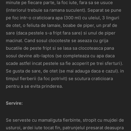
minute pe fiecare parte, la foc iute, fara sa se usuce
(interiorul trebuie sa ramana suculent). Separat se pune
pe foc intr-o craticioara apa (300 ml) cu uleiul, 3 linguri
de otet, o feliuta de lamaie, boabe de piper, un praf de
sare (daca pestele s-a fript fara sare) si unul de piper
macinat. Cand sosul clocoteste se aseaza cu grija
bucatile de peste fript si se lasa sa clocoteasca pana
sosul devine alb-laptos (se completeaza cu apa daca
scade astfel incat pestele sa fie acoperit pe trei sferturi).
Se gusta de sare, de otet (se mai adauga daca e cazul). in
timpul fierberii (la foc potrivit) se scutura craticioara
pentru a se evita prinderea.
Servire:
Se serveste cu mamaliguta fierbinte, stropit cu mujdei de
usturoi, ardei iute tocat fin, patrunjelul presarat deasupra