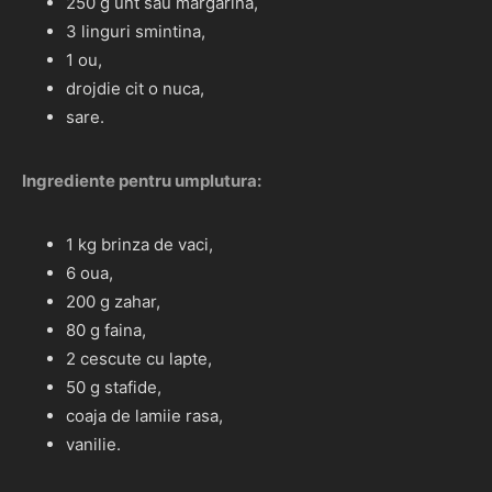
250 g unt sau margarina,
3 linguri smintina,
1 ou,
drojdie cit o nuca,
sare.
Ingrediente pentru umplutura:
1 kg brinza de vaci,
6 oua,
200 g zahar,
80 g faina,
2 cescute cu lapte,
50 g stafide,
coaja de lamiie rasa,
vanilie.