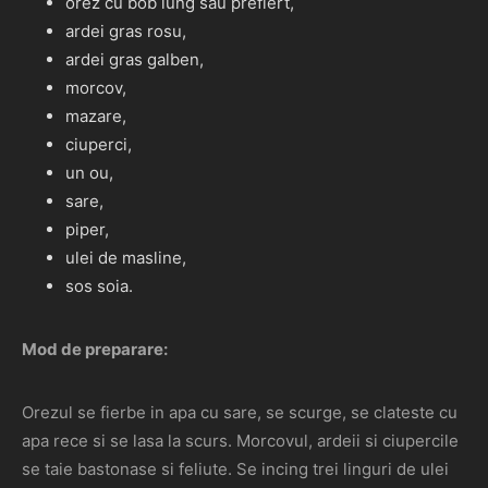
orez cu bob lung sau prefiert,
ardei gras rosu,
ardei gras galben,
morcov,
mazare,
ciuperci,
un ou,
sare,
piper,
ulei de masline,
sos soia.
Mod de preparare:
Orezul se fierbe in apa cu sare, se scurge, se clateste cu
apa rece si se lasa la scurs. Morcovul, ardeii si ciupercile
se taie bastonase si feliute. Se incing trei linguri de ulei