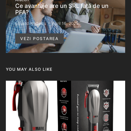
Ce avantaje are un SRL față de un
PFA?
Eduard Nedelcu
April 16, 2025
VEZI POSTAREA
YOU MAY ALSO LIKE