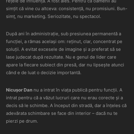
rețele de influență. A fost ales. Pentru că oamenii au
simțit că vine cu altceva: consistență, nu promisiuni. Bun-
simț, nu marketing. Seriozitate, nu spectacol.
După ani în administrație, sub presiunea permanentă a
funcției, a rămas același om: reținut, clar, concentrat pe
soluții. A evitat excesele de imagine și a preferat să se
lase judecat după rezultate. Nu e genul de lider care
apare la fiecare subiect din presă, dar nu lipsește atunci
când e de luat o decizie importantă.
Nicușor Dan
nu a intrat în viața publică pentru funcții. A
intrat pentru că a văzut lucruri care nu erau corecte și a
decis să le schimbe. A început din stradă, dar a înțeles că
adevărata schimbare se face din interior – dacă nu te
pierzi pe drum.