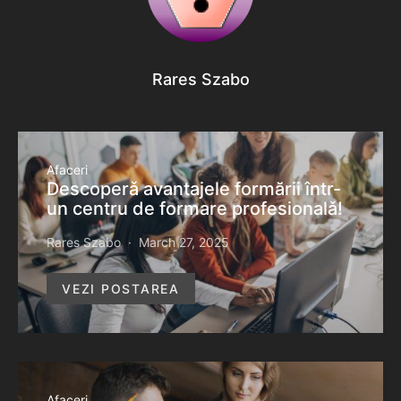
Rares Szabo
Afaceri
Descoperǎ avantajele formării într-
un centru de formare profesionalǎ!
Rares Szabo
March 27, 2025
VEZI POSTAREA
Afaceri