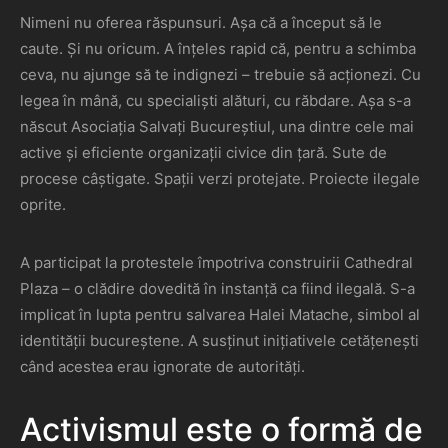
Nimeni nu oferea răspunsuri. Așa că a început să le
caute. Și nu oricum. A înțeles rapid că, pentru a schimba
ceva, nu ajunge să te indignezi – trebuie să acționezi. Cu
legea în mână, cu specialiști alături, cu răbdare. Așa s-a
născut Asociația Salvați Bucureștiul, una dintre cele mai
active și eficiente organizații civice din țară. Sute de
procese câștigate. Spații verzi protejate. Proiecte ilegale
oprite.
A participat la protestele împotriva construirii Cathedral
Plaza – o clădire dovedită în instanță ca fiind ilegală. S-a
implicat în lupta pentru salvarea Halei Matache, simbol al
identității bucureștene. A susținut inițiativele cetățenești
când acestea erau ignorate de autorități.
Activismul este o formă de