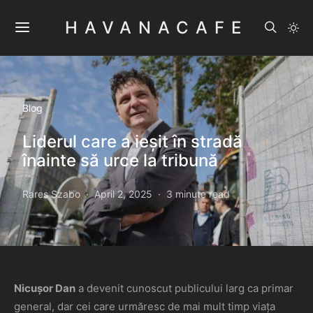
HAVANACAFE
Blog
Liderul care a ieșit în stradă
înainte să urce la tribună
Rares Szabo
April 2, 2025
3 minute read
Nicușor Dan
a devenit cunoscut publicului larg ca primar
general, dar cei care urmăresc de mai mult timp viața