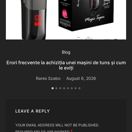
Blog
Erori frecvente la achiziția unei mașini de tuns și cum
T
le eviți
Rares Szabo
August 6, 2026
LEAVE A REPLY
YOUR EMAIL ADDRESS WILL NOT BE PUBLISHED.
*
REQUIRED FIELDS ARE MARKED