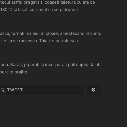
ecul astfel pregatit si coaseti taietura cu ata de
a 180°C si lasati curcanul sa se patrunda
teasca, turnati malaiul in ploaie, amestecand intruna,
ti-o sa se raceasca. Taiati-o patrate sau
na. Sarati, piperati si incorporati patrunjelul taiat.
ercile prajite.
TWEET