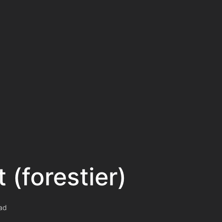
 (forestier)
ead