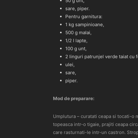
50 g unt,
sare, piper.
Pentru garnitura:
1 kg sampinioane,
500 g malai,
1/2 l lapte,
100 g unt,
2 linguri patrunjel verde taiat cu 
ulei,
sare,
piper.
Mod de preparare:
Umplutura – curatati ceapa si tocati-o ma
topeasca intr-o tigaie, prajiti ceapa ci
care rasturnati-le intr-un castron. Stro