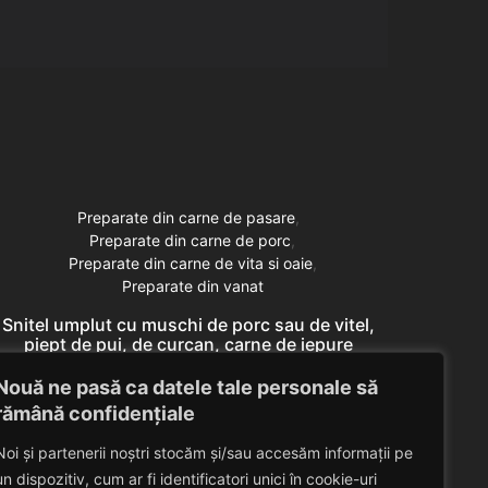
Preparate din carne de pasare
Preparate din carne de porc
Preparate din carne de vita si oaie
Preparate din vanat
Snitel umplut cu muschi de porc sau de vitel,
Snitel
piept de pui, de curcan, carne de iepure
pie
domestic, miel (pulpa)
Nouă ne pasă ca datele tale personale să
Eduard Nedelcu
April 30, 2014
rămână confidențiale
Noi și partenerii noștri stocăm și/sau accesăm informații pe
un dispozitiv, cum ar fi identificatori unici în cookie-uri