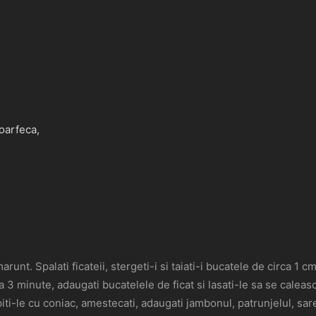
foarfeca,
runt. Spalati ficateii, stergeti-i si taiati-i bucatele de circa 1
rca 3 minute, adaugati bucatelele de ficat si lasati-le sa se cal
piti-le cu coniac, amestecati, adaugati jambonul, patrunjelul, sa