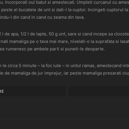
u. Incorporati oul batut si amestecati. Umpleti curcanul cu amest
 peste el bucatele de unt si dati-l la cuptor. Incingeti cuptorul l
indu-l din cand in cand cu zeama din tava.
2 l de apa, 1/2 l de lapte, 50 g unt, sare si cand incepe sa cloco
rnati mamaliga pe o tava mai mare, nivelati-o la suprafata si lasa
ce se rumenesc pe ambele parti si puneti-le deoparte.
ti-le circa 5 minute – la foc iute – in untul ramas, amestecand intru
le de mamaliga de jur imprejur, iar peste mamaliga presarati ciup
RE