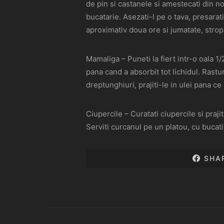
de pin si castanele si amestecati din no
bucatarie. Asezati-l pe o tava, presarati
aproximativ doua ore si jumatate, strop
Mamaliga – Puneti la fiert intr-o oala 1/
pana cand a absorbit tot lichidul. Rastu
dreptunghiuri, prajiti-le in ulei pana 
Ciupercile – Curatati ciupercile si praji
Serviti curcanul pe un platou, cu bucati
SHA