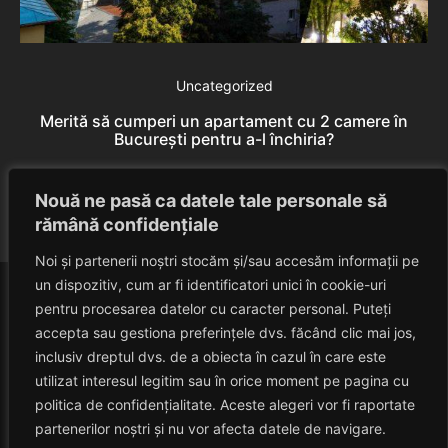
De
Uncategorized
Merită să cumperi un apartament cu 2 camere în
București pentru a-l închiria?
Rares Szabo
July 20, 2026
Nouă ne pasă ca datele tale personale să
rămână confidențiale
Noi și partenerii noștri stocăm și/sau accesăm informații pe
un dispozitiv, cum ar fi identificatori unici în cookie-uri
pentru procesarea datelor cu caracter personal. Puteți
accepta sau gestiona preferințele dvs. făcând clic mai jos,
inclusiv dreptul dvs. de a obiecta în cazul în care este
utilizat interesul legitim sau în orice moment pe pagina cu
politica de confidențialitate. Aceste alegeri vor fi raportate
HAVANACAFE
partenerilor noștri și nu vor afecta datele de navigare.