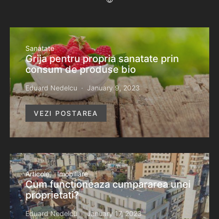
Sanatate
Grija pentru propria sanatate prin
consum de produse bio
Eduard Nedelcu
January 9, 2023
VEZI POSTAREA
Articole
Imobiliare
Cum functioneaza cumpararea unei
proprietati?
Eduard Nedelcu
January 17, 2023