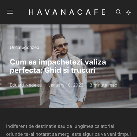
HAVANACAFE
Uncategorized
Cum sa impachetezi valiza
perfecta: Ghid si trucuri
Eduard Nedelcu
January 10, 2023
3 minute read
Indiferent de destinatie sau de lungimea calatoriei,
oriunde te-ai hotarat sa mergi este sigur ca va veni timpul