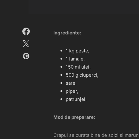
Ingrediente:
1 kg peste,
1 lamaie,
150 ml ulei,
500 g ciuperci,
sare,
piper,
patrunjel.
Mod de preparare:
Crapul se curata bine de solzi si marunt