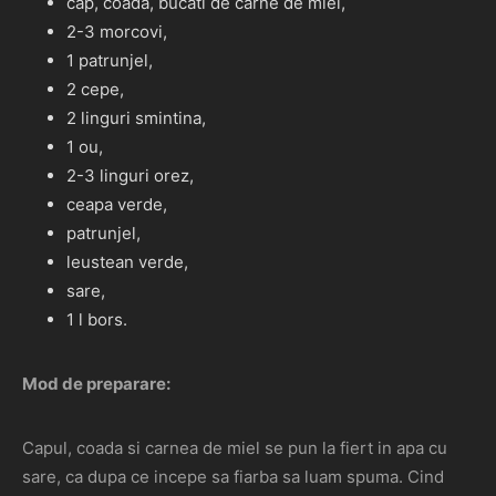
cap, coada, bucati de carne de miel,
2-3 morcovi,
1 patrunjel,
2 cepe,
2 linguri smintina,
1 ou,
2-3 linguri orez,
ceapa verde,
patrunjel,
leustean verde,
sare,
1 l bors.
Mod de preparare:
Capul, coada si carnea de miel se pun la fiert in apa cu
sare, ca dupa ce incepe sa fiarba sa luam spuma. Cind