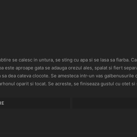
ubtire se calesc in untura, se sting cu apa si se lasa sa fiarba. 
ba este aproape gata se adauga orezul ales, spalat si fiert separ
a sa dea cateva clocote. Se amesteca intr-un vas galbenusurile 
arhonul oparit si tocat. Se acreste, se finiseaza gustul cu otet si
RE