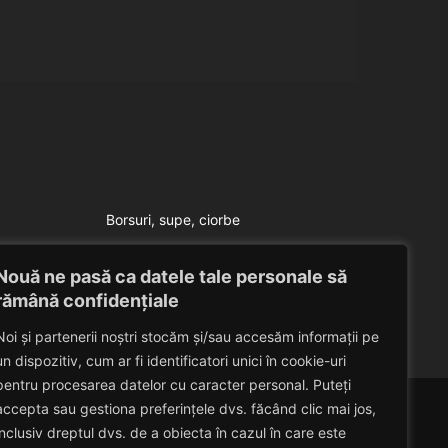
Borsuri, supe, ciorbe
Supa a la Izalina
Nouă ne pasă ca datele tale personale să
Eduard Nedelcu
July 23, 2014
rămână confidențiale
Noi și partenerii noștri stocăm și/sau accesăm informații pe
un dispozitiv, cum ar fi identificatori unici în cookie-uri
pentru procesarea datelor cu caracter personal. Puteți
accepta sau gestiona preferințele dvs. făcând clic mai jos,
inclusiv dreptul dvs. de a obiecta în cazul în care este