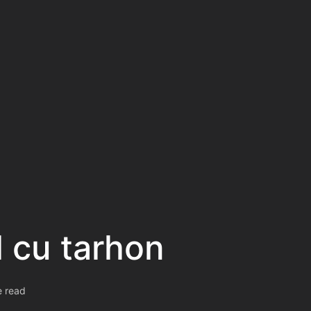
l cu tarhon
e read