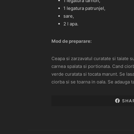
1 legatura tarhon,
1 legatura patrunjel,
sare,
2 l apa.
Mod de preparare:
Ceapa si zarzavatul curatate si taiate s
carnea spalata si portionata. Cand cior
verde curatata si tocata marunt. Se las
ciorba si se toarna in oala. Se adauga t
SHA