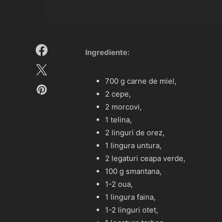
Ingrediente:
700 g carne de miel,
2 cepe,
2 morcovi,
1 telina,
2 linguri de orez,
1 lingura untura,
2 legaturi ceapa verde,
100 g smantana,
1-2 oua,
1 lingura faina,
1-2 linguri otet,