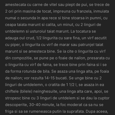
amestecata cu carne de vitel sau piept de pui, se trece de
2 ori prin masina de tocat, impreuna cu franzela, inmuiata
numai o secunda in apa rece si bine stoarsa in pumni, cu
ceapa taiata marunt si calita, un minut, cu 2 linguri de
untdelemn si usturoiul taiat marunt. La tocatura se
adauga oul crud, 1/2 lingurita cu sare fina, un virf ascutit
cu piper, o lingurita cu virf de marar sau patrunjel taiat
marunt si se amesteca bine. Se ia cite o lingurita cu virf
din compozitie, se pune pe o foaie de nailon, presarata cu
o lingurita cu virf de faina, se trece bine prin faina si i se
da forma rotunda de bila. Se asaza una linga alta, pe foaia
de nailon; vor rezulta 14-15 bucati. Se unge bine cu 2
linguri de untdelemn, o cratita de 1 1/2 l, se asaza in ea
chiftele (bilele) neinghesuite, una linga alta care, apoi, se
stropesc bine cu 3 linguri de untdelem si se dau la cuptor
descoperite, 30-40 minute, la foc moderat ca sa nu se
friga si sa se rumeneasca putin la suprafata. Dupa aceea,