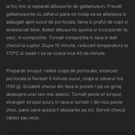
la foc mic si separati albusurile de galbenusuri. Frecati
galbenusurile cu zaharul pana ce incep sa se albeasca si
adaugati apoi sucul de portocala, faina si praful de copt si
amestecati bine. Bateti albusurile spuma si incorporati-le,
usor, in compozitie. Turnati compozitia in tava si dati
checul la cuptor. Dupa 10 minute, reduceti temperatura la
170°C si lasati-l sa se coaca inca 40 de minute.
Preparati siropul: radeti coaja de portocala, stoarceti
portocala si fierbeti 5 minute sucul, coaja si zaharul tos
(150 g). Scoateti checul din tava si puneti-l pe un grilaj
deasupra unei tavi mai adanci. Turnati peste el siropul,
strangeti siropul scurs in tava si turnati-l din nou peste
chec, pana cand acesta il absoarbe pe tot. Serviti checul
caldut sau rece.