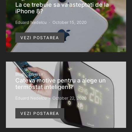
La ce trebuie sa va asteptati de la
iPhone 8?
Eduard Nedelcu
October 15, 2020
VEZI POSTAREA
Blog
Diverse
Cateva motive pentru a alege un
termostat inteligent?
Eduard Nedelcu
October 22, 2020
VEZI POSTAREA