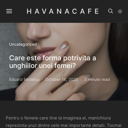
HAVANACAFE
Uncategorized
Care este forma potrivita a
unghiilor unei femei?
Eduard Nedelcu
October 16, 2020
3 minute read
Pentru o femeie care tine la imaginea ei, manichiura
reprezinta unul dintre cele mai importante detalii. Tocmai