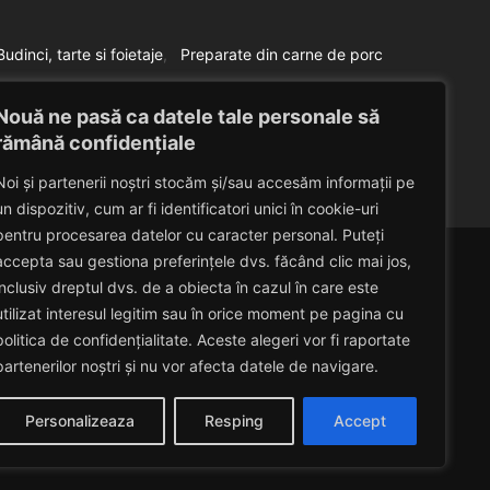
Budinci, tarte si foietaje
Preparate din carne de porc
Budinca cu sunca
Nouă ne pasă ca datele tale personale să
Eduard Nedelcu
February 14, 2014
rămână confidențiale
Noi și partenerii noștri stocăm și/sau accesăm informații pe
un dispozitiv, cum ar fi identificatori unici în cookie-uri
pentru procesarea datelor cu caracter personal. Puteți
accepta sau gestiona preferințele dvs. făcând clic mai jos,
inclusiv dreptul dvs. de a obiecta în cazul în care este
utilizat interesul legitim sau în orice moment pe pagina cu
politica de confidențialitate. Aceste alegeri vor fi raportate
partenerilor noștri și nu vor afecta datele de navigare.
Personalizeaza
Resping
Accept