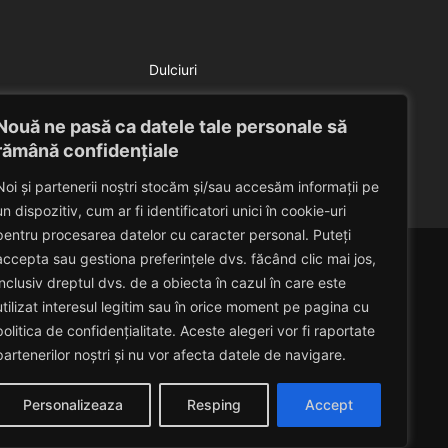
Dulciuri
Salata de pepene galben
Nouă ne pasă ca datele tale personale să
Eduard Nedelcu
July 9, 2014
rămână confidențiale
Noi și partenerii noștri stocăm și/sau accesăm informații pe
un dispozitiv, cum ar fi identificatori unici în cookie-uri
pentru procesarea datelor cu caracter personal. Puteți
accepta sau gestiona preferințele dvs. făcând clic mai jos,
inclusiv dreptul dvs. de a obiecta în cazul în care este
utilizat interesul legitim sau în orice moment pe pagina cu
politica de confidențialitate. Aceste alegeri vor fi raportate
partenerilor noștri și nu vor afecta datele de navigare.
Personalizeaza
Resping
Accept