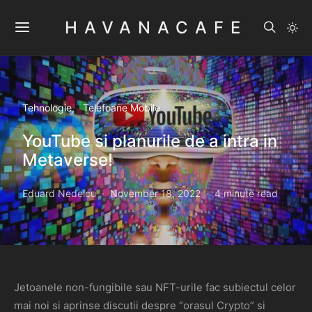
HAVANACAFE
Tehnologie
Telefoane Mobile
YouTube si planurile de a intra in
Metaverse!
Eduard Nedelcu
November 18, 2022
4 minute read
Jetoanele non-fungibile sau NFT-urile fac subiectul celor
mai noi si aprinse discutii despre “orasul Crypto” si