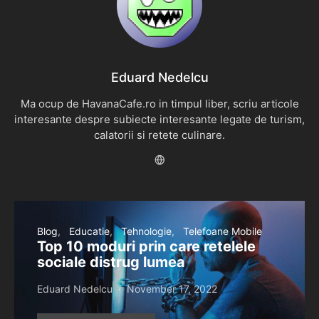
Eduard Nedelcu
Ma ocup de HavanaCafe.ro in timpul liber, scriu articole
interesante despre subiecte interesante legate de turism,
calatorii si retete culinare.
Blog
Educatie
Tehnologie
Telefoane Mobile
Top 10 moduri prin care retelele
sociale distrug lumea
Eduard Nedelcu
November 17, 2022