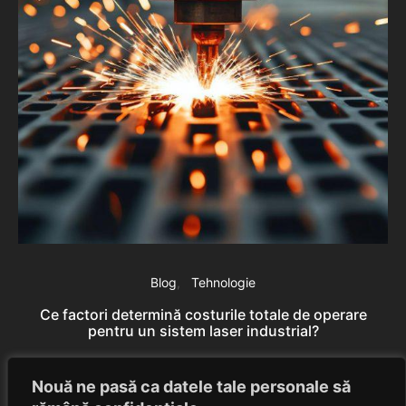
Blog
Tehnologie
Ce factori determină costurile totale de operare
Ro
pentru un sistem laser industrial?
Eduard Nedelcu
August 30, 2025
Nouă ne pasă ca datele tale personale să