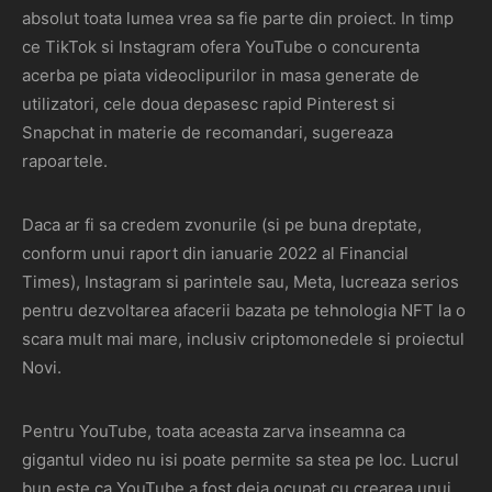
absolut toata lumea vrea sa fie parte din proiect. In timp
ce TikTok si Instagram ofera YouTube o concurenta
acerba pe piata videoclipurilor in masa generate de
utilizatori, cele doua depasesc rapid Pinterest si
Snapchat in materie de recomandari, sugereaza
rapoartele.
Daca ar fi sa credem zvonurile (si pe buna dreptate,
conform unui raport din ianuarie 2022 al Financial
Times), Instagram si parintele sau, Meta, lucreaza serios
pentru dezvoltarea afacerii bazata pe tehnologia NFT la o
scara mult mai mare, inclusiv criptomonedele si proiectul
Novi.
Pentru YouTube, toata aceasta zarva inseamna ca
gigantul video nu isi poate permite sa stea pe loc. Lucrul
bun este ca YouTube a fost deja ocupat cu crearea unui