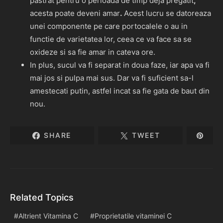
pastrat pentru o perioada de timp deja pregatit
,
acesta poate deveni amar
.
Acest lucru se datoreaza
unei componente pe care portocalele o au in
functie de varietatea lor, ceea ce va face sa se
oxideze si sa fie amar in cateva ore.
In plus, sucul va fi separat in doua faze, iar apa va fi
mai jos si pulpa mai sus. Dar va fi suficient sa-l
amestecati putin, astfel incat sa fie gata de baut din
nou.
SHARE
TWEET
Related Topics
Altrient Vitamina C
Proprietatile vitaminei C