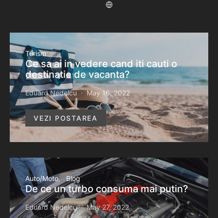
Turism
Ce sa ai in vedere cand iti cauti o
destinatie de vacanta?
Eduard Nedelcu
May 16, 2022
VEZI POSTAREA
Auto/Moto
Blog
De ce un turbo consuma mai putin?
Eduard Nedelcu
May 27, 2022