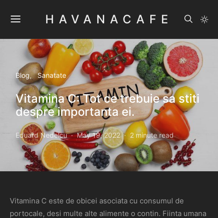
HAVANACAFE
Blog
Sanatate
Vitamina C: Tot ce trebuie sa stiti
despre importanta ei.
Eduard Nedelcu
May 19, 2022
2 minute read
Vitamina C este de obicei asociata cu consumul de
portocale, desi multe alte alimente o contin. Fiinta umana