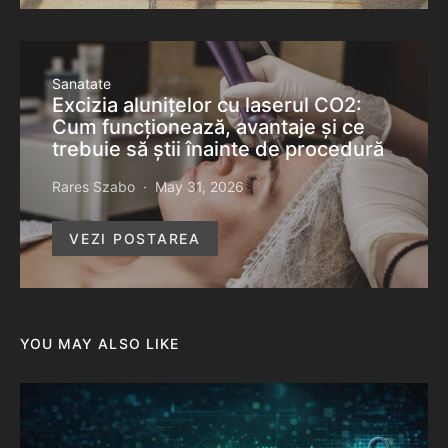
Sanatate
Excizia alunițelor cu laserul CO2:
Cum funcționează, avantaje și ce
trebuie să știi înainte de procedură
Rares Szabo
May 31, 2026
VEZI POSTAREA
YOU MAY ALSO LIKE