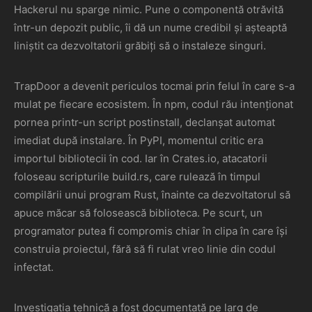
Hackerul nu sparge nimic. Pune o componentă otrăvită
într-un depozit public, îi dă un nume credibil și așteaptă
liniștit ca dezvoltatorii grăbiți să o instaleze singuri.
TrapDoor a devenit periculos tocmai prin felul în care s-a
mulat pe fiecare ecosistem. În npm, codul rău intenționat
pornea printr-un script postinstall, declanșat automat
imediat după instalare. În PyPI, momentul critic era
importul bibliotecii în cod. Iar în Crates.io, atacatorii
foloseau scripturile build.rs, care rulează în timpul
compilării unui program Rust, înainte ca dezvoltatorul să
apuce măcar să folosească biblioteca. Pe scurt, un
programator putea fi compromis chiar în clipa în care își
construia proiectul, fără să fi rulat vreo linie din codul
infectat.
Investigația tehnică a fost documentată pe larg de