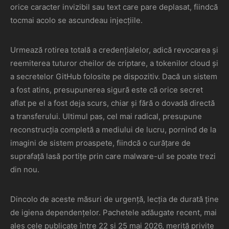
orice caracter invizibil sau text care pare deplasat, fiindcă
tocmai acolo se ascundeau injecțiile.
Urmează rotirea totală a credențialelor, adică revocarea și
reemiterea tuturor cheilor de criptare, a tokenilor cloud și
a secretelor GitHub folosite pe dispozitiv. Dacă un sistem
a fost atins, presupunerea sigură este că orice secret
aflat pe el a fost deja scurs, chiar și fără o dovadă directă
a transferului. Ultimul pas, cel mai radical, presupune
reconstrucția completă a mediului de lucru, pornind de la
imagini de sistem proaspete, fiindcă o curățare de
suprafață lasă portițe prin care malware-ul se poate trezi
din nou.
Dincolo de aceste măsuri de urgență, lecția de durată ține
de igiena dependențelor. Pachetele adăugate recent, mai
ales cele publicate între 22 și 25 mai 2026, merită privite