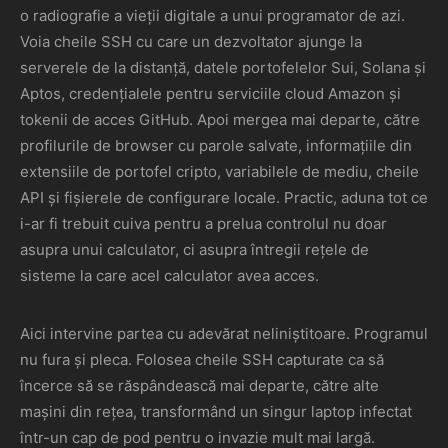
o radiografie a vieții digitale a unui programator de azi.
Voia cheile SSH cu care un dezvoltator ajunge la
serverele de la distanță, datele portofelelor Sui, Solana și
Aptos, credențialele pentru serviciile cloud Amazon și
tokenii de acces GitHub. Apoi mergea mai departe, către
profilurile de browser cu parole salvate, informațiile din
extensiile de portofel cripto, variabilele de mediu, cheile
API și fișierele de configurare locale. Practic, aduna tot ce
i-ar fi trebuit cuiva pentru a prelua controlul nu doar
asupra unui calculator, ci asupra întregii rețele de
sisteme la care acel calculator avea acces.
Aici intervine partea cu adevărat neliniștitoare. Programul
nu fura și pleca. Folosea cheile SSH capturate ca să
încerce să se răspândească mai departe, către alte
mașini din rețea, transformând un singur laptop infectat
într-un cap de pod pentru o invazie mult mai largă.