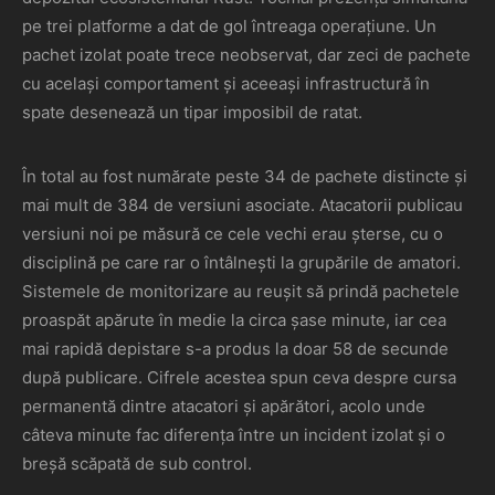
pe trei platforme a dat de gol întreaga operațiune. Un
pachet izolat poate trece neobservat, dar zeci de pachete
cu același comportament și aceeași infrastructură în
spate desenează un tipar imposibil de ratat.
În total au fost numărate peste 34 de pachete distincte și
mai mult de 384 de versiuni asociate. Atacatorii publicau
versiuni noi pe măsură ce cele vechi erau șterse, cu o
disciplină pe care rar o întâlnești la grupările de amatori.
Sistemele de monitorizare au reușit să prindă pachetele
proaspăt apărute în medie la circa șase minute, iar cea
mai rapidă depistare s-a produs la doar 58 de secunde
după publicare. Cifrele acestea spun ceva despre cursa
permanentă dintre atacatori și apărători, acolo unde
câteva minute fac diferența între un incident izolat și o
breșă scăpată de sub control.