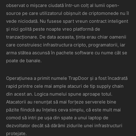
observat o mișcare ciudată într-un colț al lumii open-
source pe care utilizatorul obișnuit de criptomonede nu îl
vede niciodată. Nu fusese spart vreun contract inteligent
și nici golită peste noapte vreo platformă de
tranzacționare. De data aceasta, ținta erau chiar oamenii
care construiesc infrastructura cripto, programatorii, iar
arma stătea ascunsă în pachete software cu nume cât se
poate de banale.
Operațiunea a primit numele TrapDoor și a fost încadrată
rapid printre cele mai ample atacuri de tip supply chain
din acest an. Logica numelui spune aproape totul.
Atacatorii au renunțat să mai forțeze serverele bine
păzite fiindcă au înțeles ceva simplu, că este mult mai
comod să intri pe ușa din spate a unui laptop de
dezvoltator decât să dărâmi zidurile unei infrastructuri
protejate.