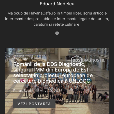
Eduard Nedelcu
Ma ocup de HavanaCafe.ro in timpul liber, scriu articole
interesante despre subiecte interesante legate de turism,
calatorii si retete culinare.
Sanatate
Românii de la DDS Diagnostic,
singurul IMM din Europa de Est
selectat în proiectul european de
cercetare biomedicală UNLOOC
Rares Szabo
May 29, 2026
VEZI POSTAREA