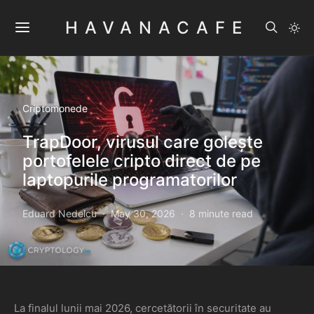
HAVANACAFE
Criptomonede
TrapDoor, virusul care golește
portofelele cripto direct de pe
laptopurile programatorilor
Eduard Nedelcu
May 30, 2026
8 minute read
La finalul lunii mai 2026, cercetătorii în securitate au