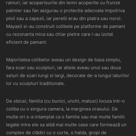
ramuri, iar acoperisurile din lemn acoperite cu frunze
palmier sau fan asigurau o protectie adecvata impotriva
ploii sau a zapezii, iar peretii erau din piatra sau noroi.
Mayasii si-au construit colibele pe platforme de pamant
cu rezonanta mica sau chiar pietre care i-au izolat
eficient de pamant.
Majoritatea colibelor aveau un design de baza simplu,
fara scari sau sculpturi, iar altele aveau unul sau doua
seturi de scari lungi si largi, decorate de-a lungul laturilor
lor cu sculpturi traditionale.
De obicei, familia (cu bunici, unchi, matusi) locuia intr-o
coliba ​​cu o singura camera, la marginea orasului. De
multe ori s-a intamplat ca o familie sau mai multe familii
legate intre ele sa aibă mai multe case care formează un
complex de clădiri cu o curte, o halda, gropi de