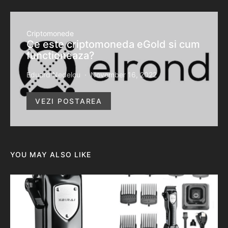
Criptomonede
Ce este criptomoneda eGold si cum
functioneaza?
Eduard Nedelcu
November 16, 2022
VEZI POSTAREA
YOU MAY ALSO LIKE