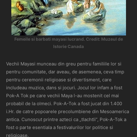
Femeile si barbati mayasi lucrand. Credit: Muzeul de
Istorie Canada
Vechii Mayasi munceau din greu pentru familiile lor si
pentru comunitate, dar aveau, de asemenea, ceva timp
pentru ceremonii religioase si divertisment, care
includeau muzica, dans si jocuri. Jocul lor infam a fost
Pok-A Tok pe care vechii Maya l-au mostenit cel mai
probabil de la olmeci. Pok-A-Tok a fost jucat din 1.400
i.Hr. de catre popoarele precolumbiene din Mesoamerica
antica. Cunoscut printre azteci ca „tlachtli”, Pok-A-Tok a
fost o parte esentiala a festivalurilor lor politice si
religioase.