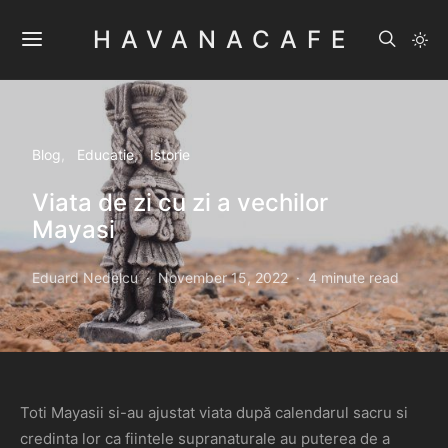
HAVANACAFE
Blog
Educatie
Istorie
Viata de zi cu zi a vechilor
Mayasi
Eduard Nedelcu
November 15, 2022
4 minute read
Toti Mayasii si-au ajustat viata după calendarul sacru si
credinta lor ca fiintele supranaturale au puterea de a