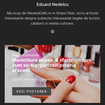
Eduard Nedelcu
Ma ocup de HavanaCafe.ro in timpul liber, scriu articole
interesante despre subiecte interesante legate de turism,
calatorii si retete culinare.
Blog
Frumusete
Manichiura acasa: 4 sfaturi despre
cum sa-ti organizezi propria
afacere
Eduard Nedelcu
November 15, 2022
VEZI POSTAREA