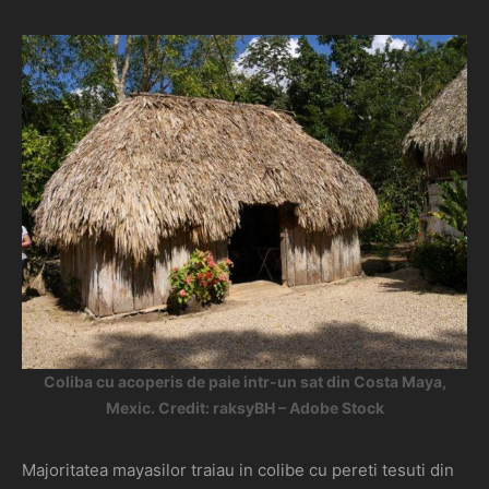
Coliba cu acoperis de paie intr-un sat din Costa Maya,
Mexic. Credit: raksyBH – Adobe Stock
Majoritatea mayasilor traiau in colibe cu pereti tesuti din