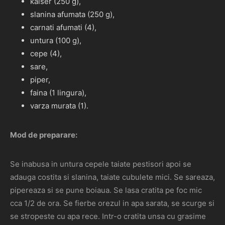
kaiser (250 g),
slanina afumata (250 g),
carnati afumati (4),
untura (100 g),
cepe (4),
sare,
piper,
faina (1 lingura),
varza murata (1).
Mod de preparare:
Se inabusa in untura cepele taiate pestisori apoi se
adauga costita si slanina, taiate cubulete mici. Se sareaza,
pipereaza si se pune boiaua. Se lasa cratita pe foc mic
cca 1/2 de ora. Se fierbe orezul in apa sarata, se scurge si
se stropeste cu apa rece. Intr-o cratita unsa cu grasime