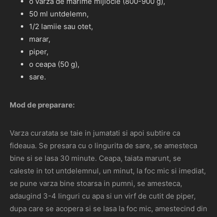
o varza de marime mijlocie (800-900 g),
50 ml untdelemn,
1/2 lamiie sau otet,
marar,
piper,
o ceapa (50 g),
sare.
Mod de preparare:
Varza curatata se taie in jumatati si apoi subtire ca
fideaua. Se presara cu o lingurita de sare, se amesteca
bine si se lasa 30 minute. Ceapa, taiata marunt, se
caleste in tot untdelemnul, un minut, la foc mic si imediat,
se pune varza bine stoarsa in pumni, se amesteca,
adaugind 3-4 linguri cu apa si un virf de cutit de piper,
dupa care se acopera si se lasa la foc mic, amestecind din