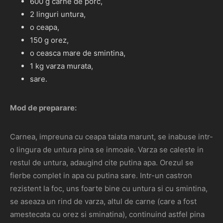
600 g carne de porc,
2 linguri untura,
o ceapa,
150 g orez,
o ceasca mare de smintina,
1 kg varza murata,
sare.
Mod de preparare:
Carnea, impreuna cu ceapa taiata marunt, se inabuse intr-
o lingura de untura pina se inmoaie. Varza se caleste in
restul de untura, adaugind cite putina apa. Orezul se
fierbe complet in apa cu putina sare. Intr-un castron
rezistent la foc, uns foarte bine cu untura si cu smintina,
se aseaza un rind de varza, altul de carne (care a fost
amestecata cu orez si sminatina), continuind astfel pina