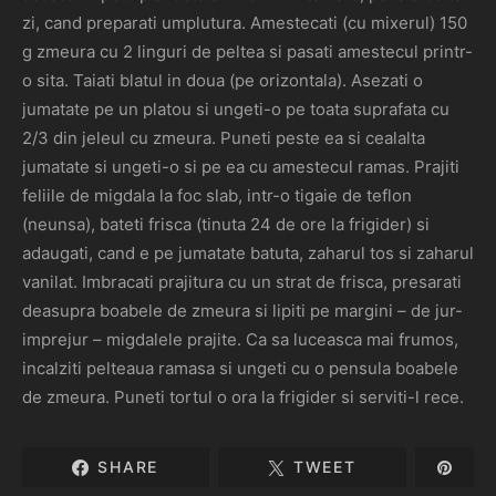
zi, cand preparati umplutura. Amestecati (cu mixerul) 150
g zmeura cu 2 linguri de peltea si pasati amestecul printr-
o sita. Taiati blatul in doua (pe orizontala). Asezati o
jumatate pe un platou si ungeti-o pe toata suprafata cu
2/3 din jeleul cu zmeura. Puneti peste ea si cealalta
jumatate si ungeti-o si pe ea cu amestecul ramas. Prajiti
feliile de migdala la foc slab, intr-o tigaie de teflon
(neunsa), bateti frisca (tinuta 24 de ore la frigider) si
adaugati, cand e pe jumatate batuta, zaharul tos si zaharul
vanilat. Imbracati prajitura cu un strat de frisca, presarati
deasupra boabele de zmeura si lipiti pe margini – de jur-
imprejur – migdalele prajite. Ca sa luceasca mai frumos,
incalziti pelteaua ramasa si ungeti cu o pensula boabele
de zmeura. Puneti tortul o ora la frigider si serviti-l rece.
SHARE
TWEET