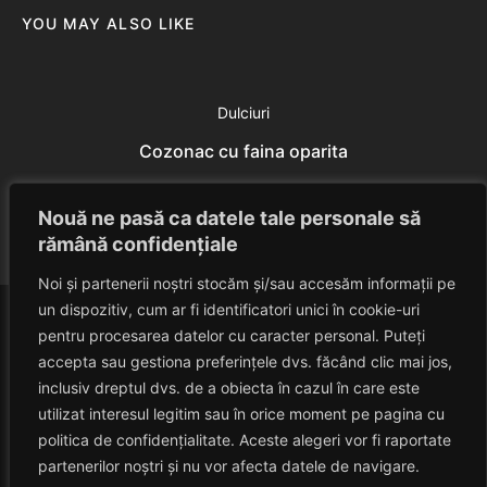
YOU MAY ALSO LIKE
Dulciuri
Cozonac cu faina oparita
Eduard Nedelcu
July 18, 2014
Nouă ne pasă ca datele tale personale să
rămână confidențiale
Noi și partenerii noștri stocăm și/sau accesăm informații pe
un dispozitiv, cum ar fi identificatori unici în cookie-uri
pentru procesarea datelor cu caracter personal. Puteți
accepta sau gestiona preferințele dvs. făcând clic mai jos,
inclusiv dreptul dvs. de a obiecta în cazul în care este
utilizat interesul legitim sau în orice moment pe pagina cu
politica de confidențialitate. Aceste alegeri vor fi raportate
HAVANACAFE
partenerilor noștri și nu vor afecta datele de navigare.