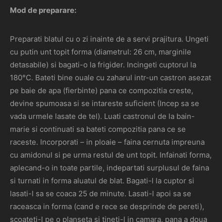
Mod de preparare:
Preparati blatul cu o zi inainte de a servi prajitura. Ungeti
cu putin unt topit forma (diametrul: 26 cm, marginile
detasabile) si bagati-o la frigider. Incingeti cuptorul la
180°C. Bateti bine ouale cu zaharul intr-un castron asezat
pe baie de apa (fierbinte) pana ce compozitia creste,
devine spumoasa si se intareste suficient (Incep sa se
vada urmele lasate de tel). Luati castronul de la bain-
marie si continuati sa bateti compozitia pana ce se
raceste. Incorporati – in ploaie – faina cernuta impreuna
cu amidonul si pe urma restul de unt topit. Infainati forma,
aplecand-o in toate partile, indepartati surplusul de faina
si turnati in forma aluatul de blat. Bagati-l la cuptor si
lasati-l sa se coaca 25 de minute. Lasati-l apoi sa se
raceasca in forma (cand e rece se desprinde de pereti),
scoateti-l pe o planseta si tineti-l in camara, pana a doua