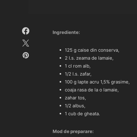
Ingrediente:
125 g caise din conserva,
2 l.s. zeama de lamaie,
1 cl rom alb,
1/2 l.s. zafar,
100 g lapte acru 1,5% grasime,
coaja rasa de la o lamaie,
zahar tos,
1/2 albus,
1 cub de gheata.
Mod de preparare: