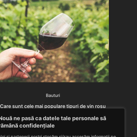
Bauturi
Care sunt cele mai populare tipuri de vin roșu
Cum să
din România?
Nouă ne pasă ca datele tale personale să
Eduard Nedelcu
October 24, 2023
rămână confidențiale
Noi și partenerii noștri stocăm și/sau accesăm informații pe