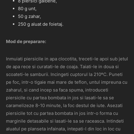
8 piersici galbene,
80 g unt,
50 g zahar,
250 g aluat de foietaj.
Mod de preparare:
Inmuiati piersicile in apa clocotita, treceti-le apoi sub jetul
de apa rece si curatati-le de coaja. Taiati-le in doua si
scoateti-le samburii. Incingeti cuptorul la 210ºC. Puneti
pe foc, intr-o tigaie mai mare de teflon, untul impreuna cu
zaharul, si cand incep sa faca spuma, introduceti
piersicile cu partea bombata in jos si lasati-le sa se
caramelizeze 8-10 minute, la foc destul de iute. Asezati
piersicile tot cu partea bombata in jos intr-o forma cu
marginile detasabile si lasati-le sa se raceasca. Intindeti
aluatul pe planseta infainata, intepati-l din loc in loc cu