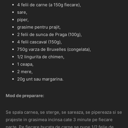
4 felii de carne (a 150g fiecare),
sare,
piper,
grasime pentru prajit,
2 felii de sunca de Praga (100g),
4 felii cascaval (150g),
750g varza de Bruxelles (congelata),
1/2 lingurita de chimen,
1 ceapa,
2 mere,
20g unt sau margarina.
Mod de preparare:
Se spala carnea, se sterge, se sareaza, se pipereaza si se
prajeste in grasimea incinsa cate 3 minute pe fiecare
parte. Pe fiecare bucata de carne se pune 1/2 felie de