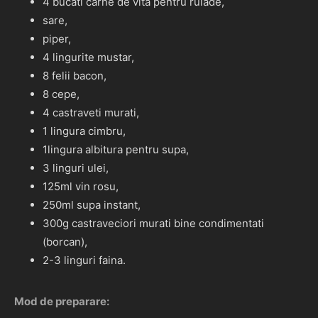
4 bucati carne de vita pentru rulade,
sare,
piper,
4 lingurite mustar,
8 felii bacon,
8 cepe,
4 castraveti murati,
1 lingura cimbru,
1lingura albitura pentru supa,
3 linguri ulei,
125ml vin rosu,
250ml supa instant,
300g castraveciori murati bine condimentati
(borcan),
2-3 linguri faina.
Mod de preparare: