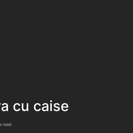
va cu caise
e read