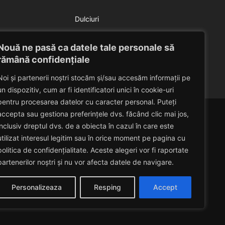
Dulciuri
Salata de pepene galben
Nouă ne pasă ca datele tale personale să
Eduard Nedelcu
July 9, 2014
rămână confidențiale
Noi și partenerii noștri stocăm și/sau accesăm informații pe
un dispozitiv, cum ar fi identificatori unici în cookie-uri
pentru procesarea datelor cu caracter personal. Puteți
accepta sau gestiona preferințele dvs. făcând clic mai jos,
inclusiv dreptul dvs. de a obiecta în cazul în care este
utilizat interesul legitim sau în orice moment pe pagina cu
politica de confidențialitate. Aceste alegeri vor fi raportate
partenerilor noștri și nu vor afecta datele de navigare.
Personalizeaza
Resping
Accept