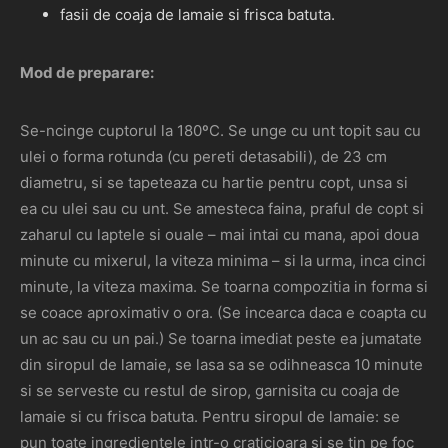
fasii de coaja de lamaie si frisca batuta.
Mod de preparare:
Se-ncinge cuptorul la 180ºC. Se unge cu unt topit sau cu
ulei o forma rotunda (cu pereti detasabili), de 23 cm
diametru, si se tapeteaza cu hartie pentru copt, unsa si
ea cu ulei sau cu unt. Se amesteca faina, praful de copt si
zaharul cu laptele si ouale – mai intai cu mana, apoi doua
minute cu mixerul, la viteza minima – si la urma, inca cinci
minute, la viteza maxima. Se toarna compozitia in forma si
se coace aproximativ o ora. (Se incearca daca e coapta cu
un ac sau cu un pai.) Se toarna imediat peste ea jumatate
din siropul de lamaie, se lasa sa se odihneasca 10 minute
si se serveste cu restul de sirop, garnisita cu coaja de
lamaie si cu frisca batuta. Pentru siropul de lamaie: se
pun toate ingredientele intr-o craticioara si se tin pe foc