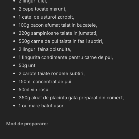
2 linguri ulei,
2 cepe tocate marunt,
1 catel de usturoi zdrobit,
100g bacon afumat taiat in bucatele,
220g sampinioane taiate in jumatati,
550g carne de pui taiata in fasii subtiri,
2 linguri faina obisnuita,
1 lingurita condimente pentru carne de pui,
50g unt,
2 carote taiate rondele subtiri,
150ml concentrat de pui,
50ml vin rosu,
350g aluat de placinta gata preparat din comert,
1 ou mare batut usor.
Mod de preparare: