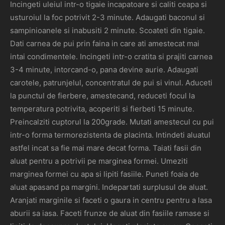
Incingeti uleiul intr-o tigaie incapatoare si caliti ceapa si
usturoiul la foc potrivit 2-3 minute. Adaugati baconul si
sampinioanele si inabusiti 2 minute. Scoateti din tigaie.
Dati carnea de pui prin faina in care ati amestecat mai
intai condimentele. Incingeti intr-o cratita si prajiti carnea
3-4 minute, intorcand-o, pana devine aurie. Adaugati
carotele, patrunjelul, concentratul de pui si vinul. Aduceti
la punctul de fierbere, amestecand, reduceti focul la
temperatura potrivita, acoperiti si fierbeti 15 minute.
Preincalziti cuptorul la 200grade. Mutati amestecul cu pui
intr-o forma termorezistenta de placinta. Intindeti aluatul
astfel incat sa fie mai mare decat forma. Taiati fasii din
aluat pentru a potrivii pe marginea formei. Umeziti
marginea formei cu apa si lipiti fasiile. Puneti foaia de
aluat apasand pa margini. Indepartati surplusul de aluat.
Aranjati marginile si faceti o gaura in centru pentru a lasa
aburii sa iasa. Faceti frunze de aluat din fasiile ramase si