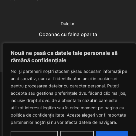
Dulciuri
Cozonac cu faina oparita
Eduard Nedelcu
July 18, 2014
Nouă ne pasă ca datele tale personale să
rămână confidențiale
Noi și partenerii noștri stocăm și/sau accesăm informații pe
un dispozitiv, cum ar fi identificatori unici în cookie-uri
pentru procesarea datelor cu caracter personal. Puteți
accepta sau gestiona preferințele dvs. făcând clic mai jos,
inclusiv dreptul dvs. de a obiecta în cazul în care este
utilizat interesul legitim sau în orice moment pe pagina cu
politica de confidențialitate. Aceste alegeri vor fi raportate
HAVANACAFE
partenerilor noștri și nu vor afecta datele de navigare.
Un Blog Despre Relaxare!