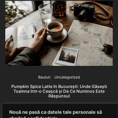
Bauturi
Uncategorized
Pumpkin Spice Latte în București: Unde Găsești
Toamna într-o Ceașcă și De Ce Numinos Este
Răspunsul
B
Eduard Nedelcu
June 10, 2026
Nouă ne pasă ca datele tale personale să