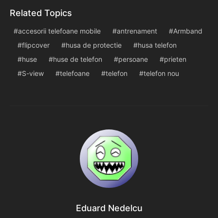
Related Topics
accesorii telefoane mobile
antrenament
Armband
flipcover
husa de protectie
husa telefon
huse
huse de telefon
persoane
prieten
S-view
telefoane
telefon
telefon nou
Eduard Nedelcu