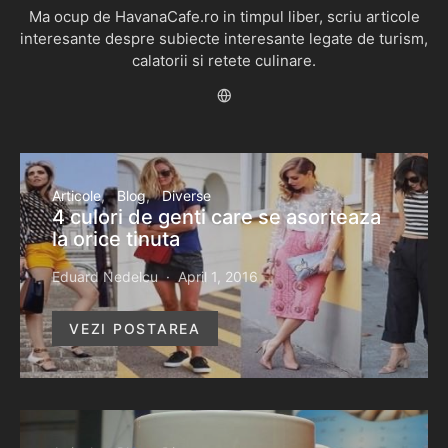
Ma ocup de HavanaCafe.ro in timpul liber, scriu articole
interesante despre subiecte interesante legate de turism,
calatorii si retete culinare.
Articole
Blog
Diverse
4 culori de genti care se asorteaza
la orice tinuta
Eduard Nedelcu
April 1, 2016
VEZI POSTAREA