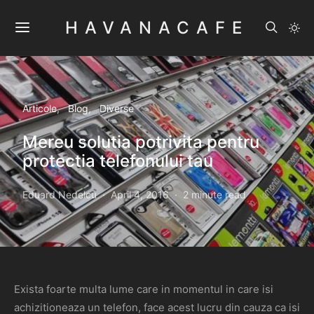
HAVANACAFE
Articole
Blog
Diverse
Mereu solutia potrivita pentru
protectia telefonului tau
Eduard Nedelcu
April 4, 2016
2 minute read
Exista foarte multa lume care in momentul in care isi
achizitioneaza un telefon, face acest lucru din cauza ca isi