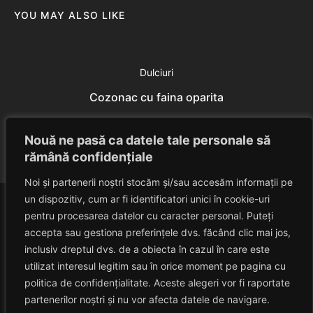
YOU MAY ALSO LIKE
Dulciuri
Cozonac cu faina oparita
Eduard Nedelcu
July 18, 2014
Nouă ne pasă ca datele tale personale să
rămână confidențiale
Noi și partenerii noștri stocăm și/sau accesăm informații pe
un dispozitiv, cum ar fi identificatori unici în cookie-uri
pentru procesarea datelor cu caracter personal. Puteți
accepta sau gestiona preferințele dvs. făcând clic mai jos,
inclusiv dreptul dvs. de a obiecta în cazul în care este
utilizat interesul legitim sau în orice moment pe pagina cu
politica de confidențialitate. Aceste alegeri vor fi raportate
HAVANACAFE
partenerilor noștri și nu vor afecta datele de navigare.