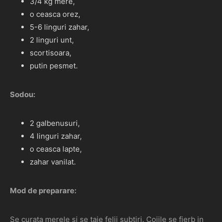
3/4 kg mere,
o ceasca orez,
5-6 linguri zahar,
2 linguri unt,
scortisoara,
putin pesmet.
Sodou:
2 galbenusuri,
4 linguri zahar,
o ceasca lapte,
zahar vanilat.
Mod de preparare:
Se curata merele si se taie felii subtiri. Cojile se fierb in