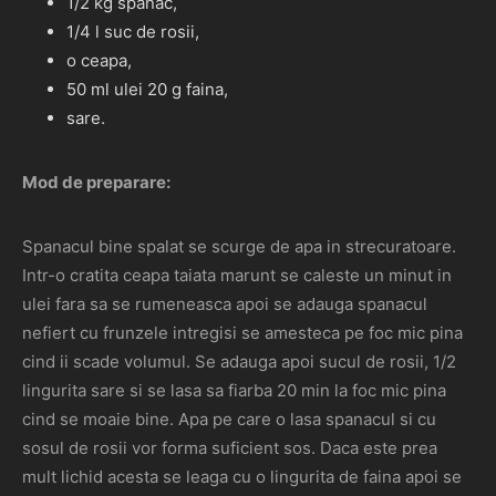
1/2 kg spanac,
1/4 l suc de rosii,
o ceapa,
50 ml ulei 20 g faina,
sare.
Mod de preparare:
Spanacul bine spalat se scurge de apa in strecuratoare.
Intr-o cratita ceapa taiata marunt se caleste un minut in
ulei fara sa se rumeneasca apoi se adauga spanacul
nefiert cu frunzele intregisi se amesteca pe foc mic pina
cind ii scade volumul. Se adauga apoi sucul de rosii, 1/2
lingurita sare si se lasa sa fiarba 20 min la foc mic pina
cind se moaie bine. Apa pe care o lasa spanacul si cu
sosul de rosii vor forma suficient sos. Daca este prea
mult lichid acesta se leaga cu o lingurita de faina apoi se