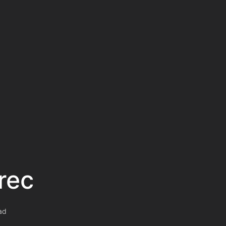
rec
ad