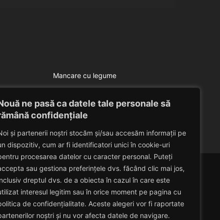
Mancare cu legume
Varza umpluta
Nouă ne pasă ca datele tale personale să
Eduard Nedelcu
June 5, 2014
rămână confidențiale
Noi și partenerii noștri stocăm și/sau accesăm informații pe
un dispozitiv, cum ar fi identificatori unici în cookie-uri
pentru procesarea datelor cu caracter personal. Puteți
accepta sau gestiona preferințele dvs. făcând clic mai jos,
inclusiv dreptul dvs. de a obiecta în cazul în care este
utilizat interesul legitim sau în orice moment pe pagina cu
politica de confidențialitate. Aceste alegeri vor fi raportate
partenerilor noștri și nu vor afecta datele de navigare.