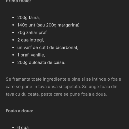
Prima foaie:
200g faina,
140g unt (sau 200g margarina),
70g zahar praf,
2 oua intregi,
un varf de cutit de bicarbonat,
1 praf vanilie,
200g dulceata de caise.
Se framanta toate ingredientele bine si se intinde o foaie
care se pune in tava unsa si tapetata. Se unge foaia din
tava cu dulceata, peste care se pune foaia a doua.
Foaia a doua:
6 oua,