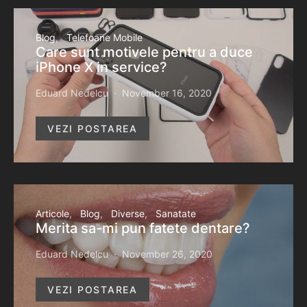
Blog
Telefoane Mobile
Care sunt motivele pentru a duce
iPhone X in service?
Eduard Nedelcu
November 16, 2020
VEZI POSTAREA
Articole
Blog
Diverse
Sanatate
Merita sa-mi pun fatete dentare?
Eduard Nedelcu
November 26, 2020
VEZI POSTAREA