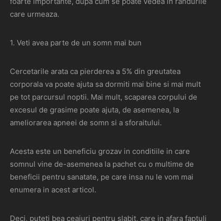
foarte importante, dupa cum se poate vedea in randurile
care urmeaza.
1. Veti avea parte de un somn mai bun
Cercetarile arata ca pierderea a 5% din greutatea
corporala va poate ajuta sa dormiti mai bine si mai mult
pe tot parcursul noptii. Mai mult, scaparea corpului de
excesul de grasime poate ajuta, de asemenea, la
ameliorarea apneei de somn si a sforaitului.
Acesta este un beneficiu grozav in conditiile in care
somnul vine de-asemenea la pachet cu o multime de
beneficii pentru sanatate, pe care insa nu le vom mai
enumera in acest articol.
Deci, puteti bea ceaiuri pentru slabit, care in afara faptuli