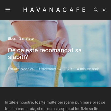
HAVANACAFE
Blog
Sanatate
De ce este recomandat sa
slabiti?
Eduard Nedelcu
November 24, 2020
4 minute read
In zilele noastre, foarte multe persoane pun mare pret pe
felul in care arata, si doresc ca aspectul lor fizic sa fie