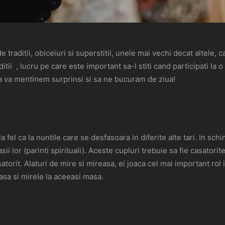
aditii, obiceiuri si superstitii, unele mai vechi decat altele, c
ii , lucru pe care este important sa-l stiti cand participati la 
sa va mentinem surprinsi si sa ne bucuram de ziua!
a fel ca la nuntile care se desfasoara in diferite alte tari. In sch
asii lor (parinti spirituali). Aceste cupluri trebuie sa fie casator
atorit. Alaturi de mire si mireasa, ei joaca cel mai important ro
easa si mirele la aceeasi masa.