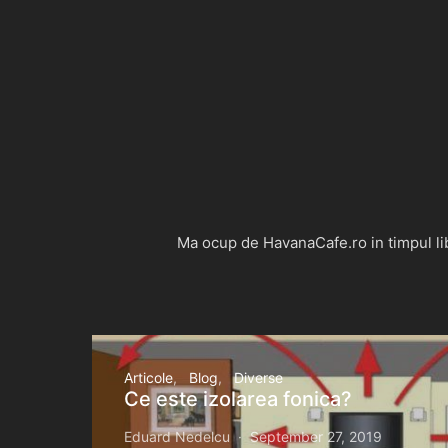
Ma ocup de HavanaCafe.ro in timpul libe
Articole
Blog
Diverse
Ce este izolarea fonica?
Eduard Nedelcu
September 27, 2019