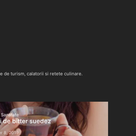
de turism, calatorii si retete culinare.
Sanatate
ui de bitter suedez
r 8, 2019