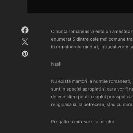
O nunta romaneasca este un amestec de tr
enumerat 5 dintre cele mai comune tradit
in urmatoarele randuri, intrucat vrem 
Nasii
Nu exista martori la nuntile romanesti, l
sunt in special apropiati si care vor fi n
de consilieri pentru cuplul proaspat cas
religioasa si, la petrecere, stau cu mir
Pregatirea miresei si a mirelui