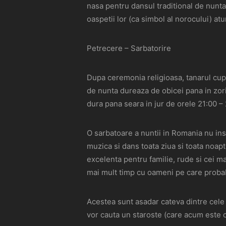
nasa pentru dansul traditional de nunta
oaspetii lor (ca simbol al norocului) atu
Petrecere – Sarbatorire
Dupa ceremonia religioasa, tanarul cupl
de nunta dureaza de obicei pana in zori
dura pana seara in jur de orele 21:00 – 
O sarbatoare a nuntii in Romania nu i
muzica si dans toata ziua si toata noap
excelenta pentru familie, rude si cei m
mai mult timp cu oameni pe care probab
Acestea sunt asadar cateva dintre cele 
vor cauta un staroste (care acum este 