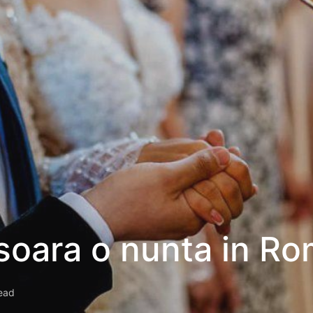
oara o nunta in Ro
ead