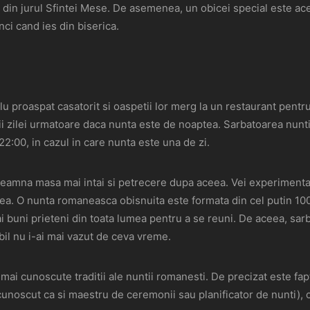
 din jurul Sfintei Mese. De asemenea, un obicei special este ace
nci cand ies din biserica.
u proaspat casatorit si oaspetii lor merg la un restaurant pentr
i zilei urmatoare daca nunta este de noaptea. Sarbatoarea nuntii 
22:00, in cazul in care nunta este una de zi.
nseamna masa mai intai si petrecere dupa aceea. Vei experiment
tea. O nunta romaneasca obisnuita este formata din cel putin 100
ai buni prieteni din toata lumea pentru a se reuni. De aceea, sa
il nu i-ai mai vazut de ceva vreme.
mai cunoscute traditii ale nuntii romanesti. De precizat este fap
cunoscut ca si maestru de ceremonii sau planificator de nunti),