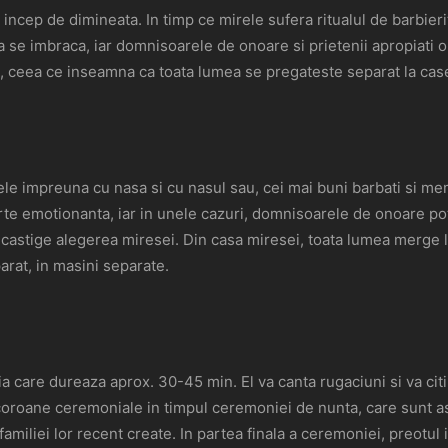
 incep de dimineata. In timp ce mirele sufera ritualul de barbieri
a se imbraca, iar domnisoarele de onoare si prietenii apropiati o 
, ceea ce inseamna ca toata lumea se pregateste separat la case
le impreuna cu nasa si cu nasul sau, cei mai buni barbati si memb
rte emotionanta, iar in unele cazuri, domnisoarele de onoare pot
a castige alegerea miresei. Din casa miresei, toata lumea merge 
rat, in masini separate.
a care dureaza aprox. 30-45 min. El va canta rugaciuni si va citi
 coroane ceremoniale in timpul ceremoniei de nunta, care sunt as
 familiei lor recent create. In partea finala a ceremoniei, preotu