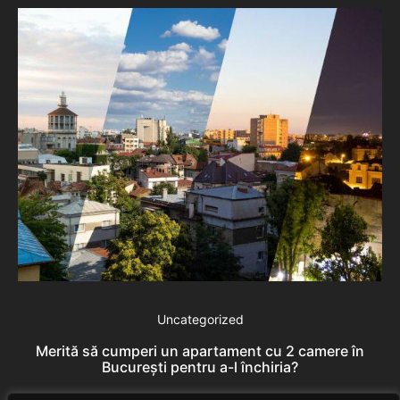
De
Uncategorized
Merită să cumperi un apartament cu 2 camere în
București pentru a-l închiria?
Rares Szabo
July 20, 2026