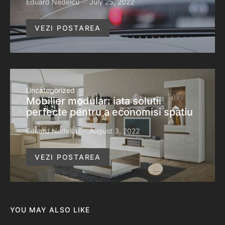
Eduard Nedelcu
July 25, 2022
VEZI POSTAREA
Uncategorized
Mobilier modular: iata solutii
perfecte pentru a economisi spatiu
Eduard Nedelcu
August 3, 2022
VEZI POSTAREA
YOU MAY ALSO LIKE