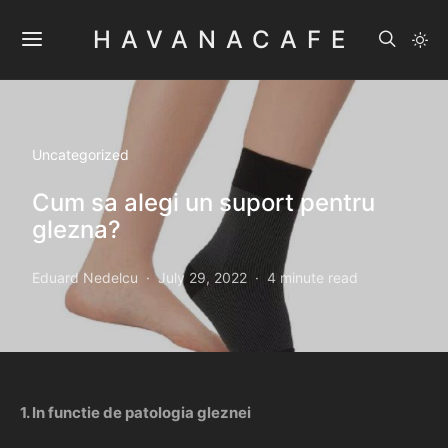
HAVANACAFE
Uncategorized
Cum sa alegi un suport pentru
glezna?
Eduard Nedelcu
July 29, 2022
4 minute read
1. In functie de patologia gleznei