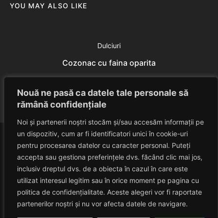
YOU MAY ALSO LIKE
Dulciuri
Cozonac cu faina oparita
Eduard Nedelcu
July 18, 2014
Nouă ne pasă ca datele tale personale să
rămână confidențiale
Noi și partenerii noștri stocăm și/sau accesăm informații pe
un dispozitiv, cum ar fi identificatori unici în cookie-uri
pentru procesarea datelor cu caracter personal. Puteți
accepta sau gestiona preferințele dvs. făcând clic mai jos,
inclusiv dreptul dvs. de a obiecta în cazul în care este
utilizat interesul legitim sau în orice moment pe pagina cu
politica de confidențialitate. Aceste alegeri vor fi raportate
HAVANACAFE
partenerilor noștri și nu vor afecta datele de navigare.