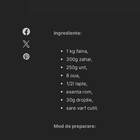
Ingrediente:
1 kg faina,
300g zahar,
250g unt,
8 oua,
1/2l lapte,
esenta rom,
30g drojdie,
sare varf cutit.
Mod de preparare: