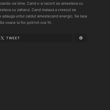
stecandu-se bine. Cand s-a racorit se amesteca cu
mesteca cu zaharul. Cand maiaua a crescut se
 se adauga untul caldut amestecand energic. Se lasa
Se coace la foc potrivit cca 1h.
TWEET