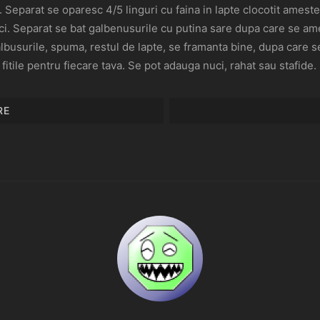
t. Separat se oparesc 4/5 linguri cu faina in lapte clocotit ame
ci. Separat se bat galbenusurile cu putina sare dupa care se a
albusurile, spuma, restul de lapte, se framanta bine, dupa care
fitile pentru fiecare tava. Se pot adauga nuci, rahat sau stafide. 
RE