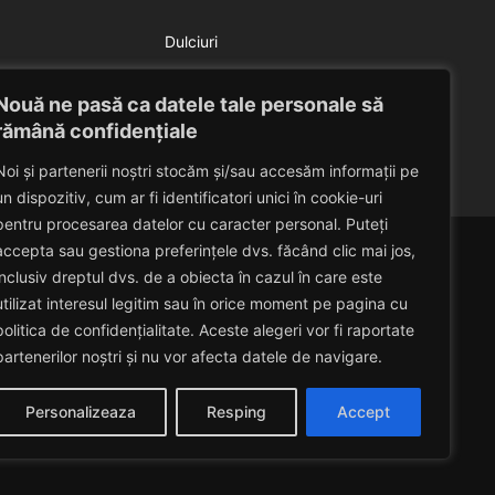
Dulciuri
Salata de pepene galben
Nouă ne pasă ca datele tale personale să
Eduard Nedelcu
July 9, 2014
rămână confidențiale
Noi și partenerii noștri stocăm și/sau accesăm informații pe
un dispozitiv, cum ar fi identificatori unici în cookie-uri
pentru procesarea datelor cu caracter personal. Puteți
accepta sau gestiona preferințele dvs. făcând clic mai jos,
inclusiv dreptul dvs. de a obiecta în cazul în care este
utilizat interesul legitim sau în orice moment pe pagina cu
politica de confidențialitate. Aceste alegeri vor fi raportate
partenerilor noștri și nu vor afecta datele de navigare.
Personalizeaza
Resping
Accept