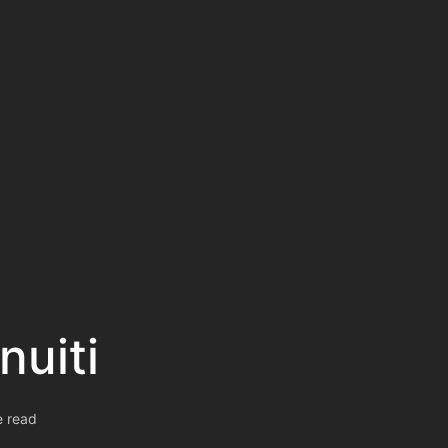
nuiti
e read